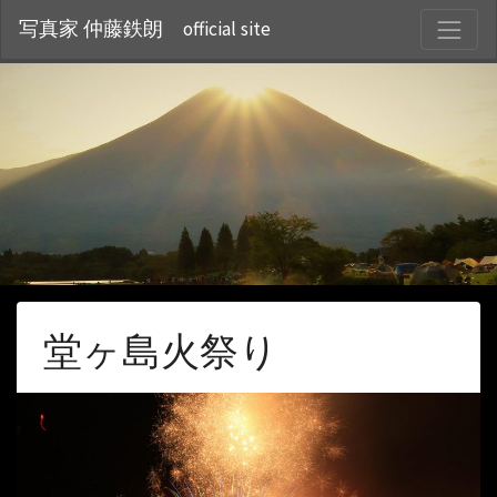
S
写真家 仲藤鉄朗 official site
堂ヶ島火祭り