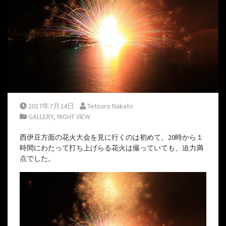
Posted on
Posted by
2017年7月24日
Tetsuro Nakato
Posted in
GALLERY
,
NIGHT VIEW
西伊豆方面の花火大会を見に行くのは初めて。20時から１
時間にわたって打ち上げらる花火は撮っていても、迫力満
点でした。